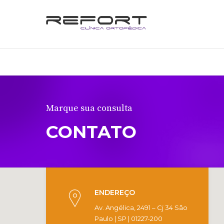
Marque sua consulta
CONTATO
ENDEREÇO
Av. Angélica, 2491 – Cj 34 São
Paulo | SP | 01227-200