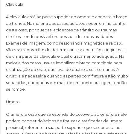
Clavícula
A clavícula está na parte superior do ombro e conecta o braço
ao tronco. Na maioria dos casos, as lesões ocorrem no centro
deste osso, por quedas, acidentes de trânsito ou traumas
direitos, sendo possível em pessoas de todas as idades.
Exames de imagem, como ressonância magnética e raios X,
são realizados a fim de determinar se a contusão atingiu mais
de uma parte da clavícula e qual o tratamento adequado. Na
maioria dos casos, usa-se imobilizar o braço com tipoia para
cicatrização do osso, que leva de quatro a seis semanas. A
cirurgia é necessária quando as partes com fratura estão muito
separadas, quebradas em mais de um ponto ou algum tendão
se rompe.
Úmero
O úmero é osso que se estende do cotovelo ao ombro e nele
podem ocorrer dois tipos de fraturas classificadas de úmero
proximal, referente a sua parte superior que se conecta ao
ombro, e úmero do braço, em relação a lesões que atingem o