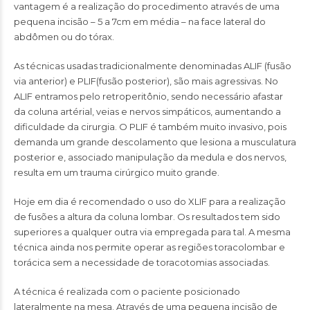
vantagem é a realização do procedimento através de uma
pequena incisão – 5 a 7cm em média – na face lateral do
abdômen ou do tórax.
As técnicas usadas tradicionalmente denominadas ALIF (fusão
via anterior) e PLIF(fusão posterior), são mais agressivas. No
ALIF entramos pelo retroperitônio, sendo necessário afastar
da coluna artérial, veias e nervos simpáticos, aumentando a
dificuldade da cirurgia. O PLIF é também muito invasivo, pois
demanda um grande descolamento que lesiona a musculatura
posterior e, associado manipulação da medula e dos nervos,
resulta em um trauma cirúrgico muito grande.
Hoje em dia é recomendado o uso do XLIF para a realização
de fusões a altura da coluna lombar. Os resultados tem sido
superiores a qualquer outra via empregada para tal. A mesma
técnica ainda nos permite operar as regiões toracolombar e
torácica sem a necessidade de toracotomias associadas.
A técnica é realizada com o paciente posicionado
lateralmente na mesa. Através de uma pequena incisão de