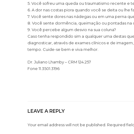
5. Você sofreu uma queda ou traumatismo recente e t
6. A dor nas costas piora quando você se deita ou lhe f
7. Você sente dores nas nádegas ou em uma perna que 
8. Você sente dormência, queimação ou pontadas na 
9. Você percebe algum desvio na sua coluna?
Caso tenha respondido sim a qualquer uma destas que
diagnosticar, através de exames clínicos e de imagem,
tempo. Cuide-se bem e viva melhor.
Dr. Juliano Lhamby – CRM 124.257
Fone 11.3501.3196
LEAVE A REPLY
Your email address will not be published. Required fiel